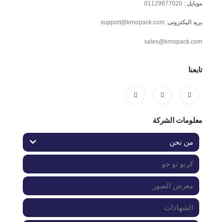
موبايل
.:
01129977020
بريد اليكترونى
:
support@krnopack.com
sales@krnopack.com
تابعنا
معلومات الشركة
من نحن
كرنو تو جو
معرض الصور
الشهادات