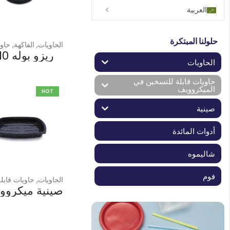
العربية
حلولنا المبتكرة
الحاويات
,
الفاكهة
,
حاويات قابل
ريزو بوله 10 أوقيه
الحاويات
حاويات قابلة للتسخين في
الميكروويف
HOT
صينية
أدوات المائدة
شاليموه
فوم
الحاويات
,
حاويات قابلة للتسخين 