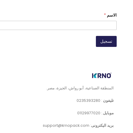
الاسم
*
تسجيل
المنطقة الصناعية، أبو رواش، الجيزة، مصر.
تليفون
:
0235393280
موبايل
.:
01129977020
بريد اليكترونى
:
support@krnopack.com