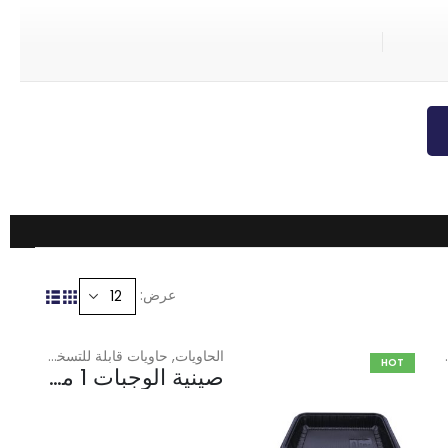
عرض:
,
دجاج
,
صينية
,
لارج
الحاويات
,
حاويات قابلة للتسخين في الميكروويف
HOT
صينية الوجبات 1 مقصورة 1