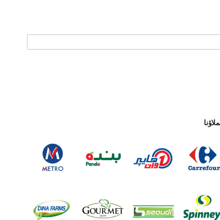
لاؤنا