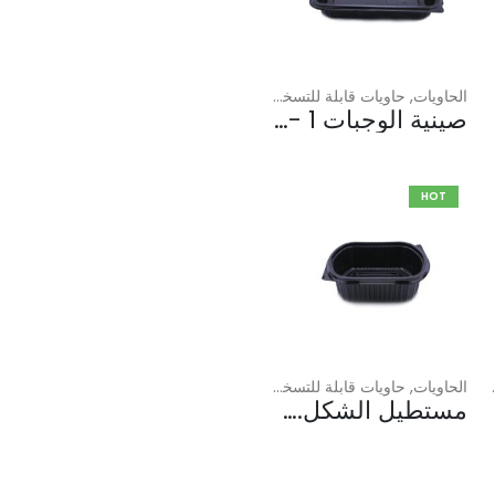
الحاويات
,
حاويات قابلة للتسخين في الميكروويف
,
مربع متوسط
صينية الوجبات 1 - كرنو
HOT
الحاويات
,
,
لارج
حاويات قابلة للتسخين في الميكروويف
,
صغيرة
مستطيل الشكل.صينية ميكروويف 16 أوقيه