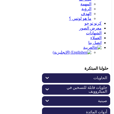
المهمة
الرؤية
الهدف
ما هو لوتس ؟
كرنو تو جو
معرض الصور
الشهادات
العملاء
اتصل بنا
العربية
English
(
الإنجليزية
)
حلولنا المبتكرة
الحاويات
حاويات قابلة للتسخين في
الميكروويف
صينية
أدوات المائدة