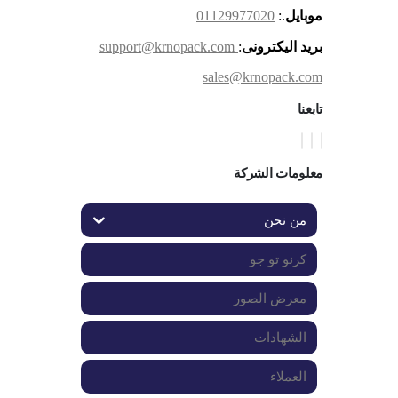
موبايل
.:
01129977020
بريد اليكترونى
:
support@krnopack.com
sales@krnopack.com
تابعنا
معلومات الشركة
من نحن
كرنو تو جو
معرض الصور
الشهادات
العملاء