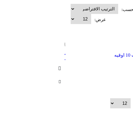
 حسب:
عرض:
أكواب
,
الحاويات
,
كوب 92
كوب 10 اوقيه