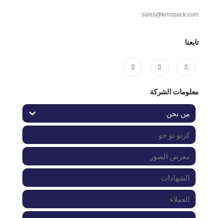
sales@krnopack.com
تابعنا
معلومات الشركة
من نحن
كرنو تو جو
معرض الصور
الشهادات
العملاء